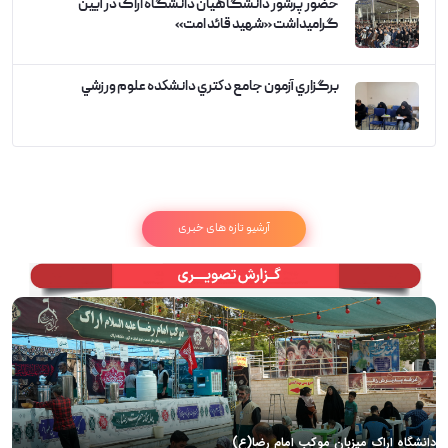
حضور پرشور دانشگاهیان دانشگاه اراک در آیین
گرامیداشت «شهید قائد امت»
برگزاري آزمون جامع دكتري دانشكده علوم ورزشي
آرشیو تازه های خبری
دانشگاه اراک میزبان موکب امام رضا(ع)