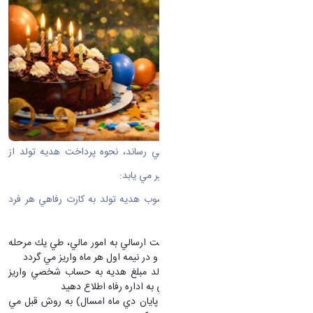
به اطلاع كليه همكاران گرامي مي رساند، نحوه پرداخت هديه تولد از
ابتداي بهمن ماه 1404 به شرح زير تغيير مي يابد:
-
از ابتداي بهمن ماه مبلغ مصوب هديه تولد به كارت رفاهي هر فرد
(سپ كارت) واريز مي گردد
هديه تولد همكاران طبق ليست ارسالي به امور مالي، طي يك مرحله
به حساب كليه متولين آن ماه و در نيمه اول هر ماه واريز مي گردد
در صورتي كه تا پايان ماه تولد مبلغ هديه به حساب شخصي واريز
نگرديد، مراتب را جهت بررسي به اداره رفاه اطلاع دهيد
متولدين قبل از بهمن ماه
(تا پايان دي ماه امسال) به روش قبل مي