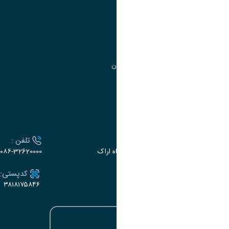
مدیریت تحصیلات تکمیلی
مرکز آموزش‌های تخصصی
گروه جذب و هدایت استعدادهای درخشان
تقویم آموزشی
ارتباط با دانشگاه
آدرس :
تلفن :
اراک، میدان بسیج، بلوار سردشت، دانشگاه اراک
۰۸۶-32620000
ایمیل:
کدپستی:
۳۸۱۸۱۷۵۸۴۶
e-dabir@araku.ac.ir