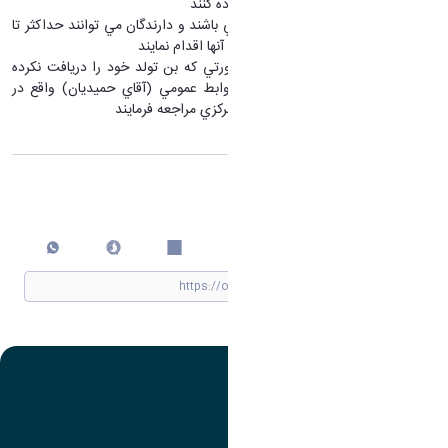
بايست از بن خريد خود استفاده كنند
بن هاي مربوطه فعلا معتبر مي باشند و دارندگان مي توانند حداكثر تا
پايان اسفند نسبت به استفاده آنها اقدام نمايند
متولدين قبل از بهمن، در صورتي كه بن تولد خود را دريافت نكرده
اند، جهت تحويل به اداره روابط عمومي (آقاي حميديان) واقع در
طبقه پنجم ساختمان سازمان مركزي مراجعه فرمايند
اشتراک گذاری
چاپ کردن
تصویر
عنوان اینستاگرام
لینک