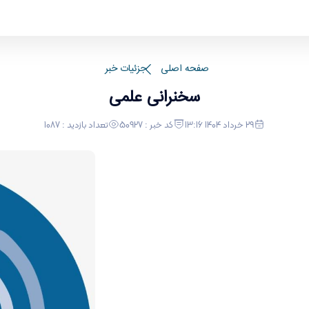
صفحه اصلی
جزئیات خبر
سخنرانی علمی
29 خرداد 1404 13:16
کد خبر : 50927
تعداد بازدید : 1087